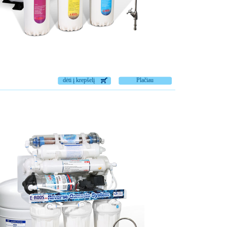
dėti į krepšelį
Plačiau