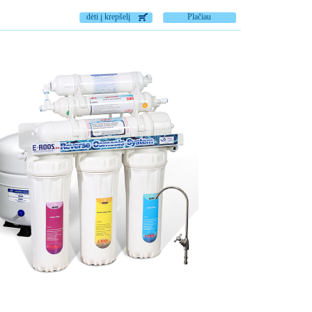
dėti į krepšelį
Plačiau