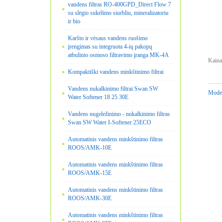
vandens filtras RO-400GPD_Direct Flow 7
su slėgio sukėlimo siurbliu, mineralizatoriu
ir bio
Karšto ir vėsaus vandens ruošimo
įrengimas su integruota 4-ių pakopų
atbulinio osmoso filtravimo įranga MK-4A
Kaina
Kompaktiški vandens minkštinimo filtrai
Vandens nukalkinimo filtrai Swan SW
Model
Water Softener 18 25 30E
Vandens nugeležinimo - nukalkinimo filtras
Swan SW Water I-Softener 25ECO
Automatinis vandens minkštinimo filtras
ROOS/AMK-10E
Automatinis vandens minkštinimo filtras
ROOS/AMK-15E
Automatinis vandens minkštinimo filtras
ROOS/AMK-30E
Automatinis vandens minkštinimo filtras