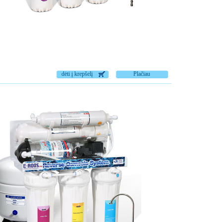
dėti į krepšelį
Plačiau