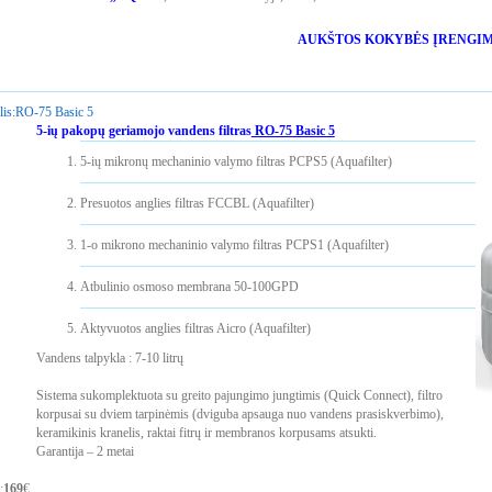
AUKŠTOS KOKYBĖS ĮRENGI
is:
RO-75 Basic 5
5-ių pakopų geriamojo vandens filtras
RO-75 Basic 5
5-ių mikronų mechaninio valymo filtras PCPS5 (Aquafilter)
Presuotos anglies filtras FCCBL (Aquafilter)
1-o mikrono mechaninio valymo filtras PCPS1 (Aquafilter)
Atbulinio osmoso membrana 50-100GPD
Aktyvuotos anglies filtras Aicro (Aquafilter)
Vandens talpykla : 7-10 litrų
Sistema sukomplektuota su greito pajungimo jungtimis (Quick Connect), filtro
korpusai su dviem tarpinėmis (dviguba apsauga nuo vandens prasiskverbimo),
keramikinis kranelis, raktai fitrų ir membranos korpusams atsukti.
Garantija – 2 metai
:
169
€