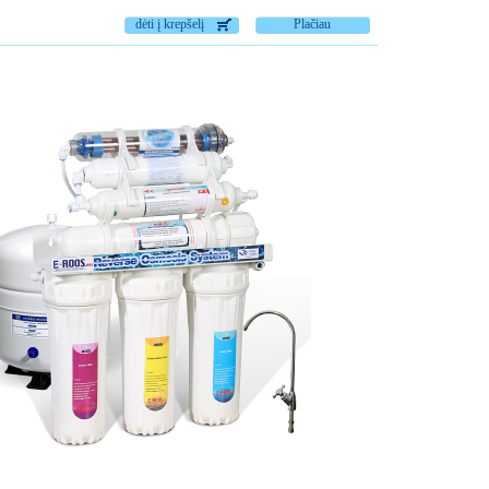
dėti į krepšelį
Plačiau