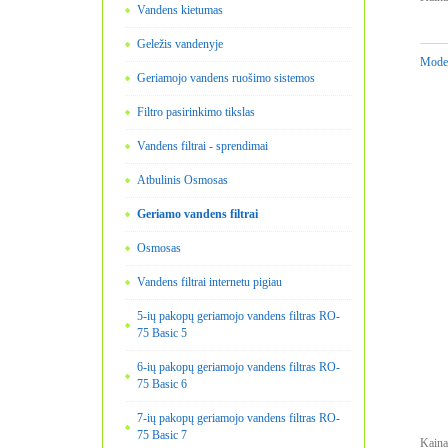
Vandens kietumas
Geležis vandenyje
Model
Geriamojo vandens ruošimo sistemos
Filtro pasirinkimo tikslas
Vandens filtrai - sprendimai
Atbulinis Osmosas
Geriamo vandens filtrai
Osmosas
Vandens filtrai internetu pigiau
5-ių pakopų geriamojo vandens filtras RO-
75 Basic 5
6-ių pakopų geriamojo vandens filtras RO-
75 Basic 6
7-ių pakopų geriamojo vandens filtras RO-
75 Basic 7
Kaina