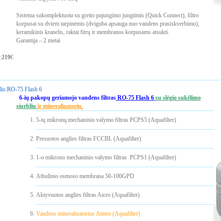
Sistema sukomplektuota su greito pajungimo jungtimis (Quick Connect), filtro
korpusai su dviem tarpinėmis (dviguba apsauga nuo vandens prasiskverbimo),
keramikinis kranelis, raktai fitrų ir membranos korpusams atsukti.
Garantija – 2 metai
:
219
€
is:
RO-75 Flash 6
6-ių pakopų geriamojo vandens filtras
RO-75 Flash 6
su slėgio sukėlimo
siurbliu
ir mineralizatoriu
5-ių mikronų mechaninio valymo filtras PCPS5 (Aquafilter)
Presuotos anglies filtras FCCBL (Aquafilter)
1-o mikrono mechaninio valymo filtras PCPS1 (Aquafilter)
Atbulinio osmoso membrana 50-100GPD
Aktyvuotos anglies filtras Aicro (Aquafilter)
Vandens mineralizatorius Aimro (Aquafilter)