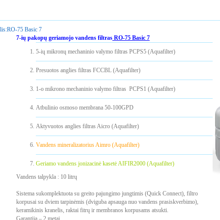
is:
RO-75 Basic 7
7-ių pakopų geriamojo vandens filtras
RO-75 Basic 7
5-ių mikronų mechaninio valymo filtras PCPS5 (Aquafilter)
Presuotos anglies filtras FCCBL (Aquafilter)
1-o mikrono mechaninio valymo filtras PCPS1 (Aquafilter)
Atbulinio osmoso membrana 50-100GPD
Aktyvuotos anglies filtras Aicro (Aquafilter)
Vandens mineralizatorius Aimro (Aquafilter)
Geriamo vandens jonizacinė kasetė AIFIR2000 (Aquafilter)
Vandens talpykla : 10 litrų
Sistema sukomplektuota su greito pajungimo jungtimis (Quick Connect), filtro
korpusai su dviem tarpinėmis (dviguba apsauga nuo vandens prasiskverbimo),
keramikinis kranelis, raktai fitrų ir membranos korpusams atsukti.
Garantija – 2 metai