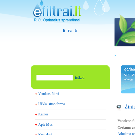
lt
ru
lv
ieškoti
Vandens filtrai
Užklausimo forma
Žini
Kainos
Vandens fi
Apie Mus
Geriamo va
Atbulinio o
Kontaktai