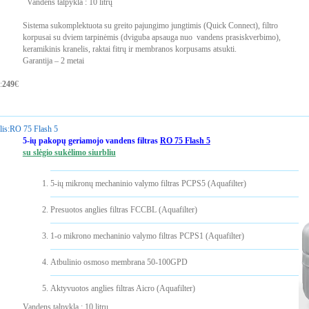
Vandens talpykla : 10 litrų
Sistema sukomplektuota su greito pajungimo jungtimis (Quick Connect), filtro
korpusai su dviem tarpinėmis (dviguba apsauga nuo vandens prasiskverbimo),
keramikinis kranelis, raktai fitrų ir membranos korpusams atsukti.
Garantija – 2 metai
:
249
€
is:
RO 75 Flash 5
5-ių pakopų geriamojo vandens filtras
RO 75 Flash 5
su slėgio sukėlimo siurbliu
5-ių mikronų mechaninio valymo filtras PCPS5 (Aquafilter)
Presuotos anglies filtras FCCBL (Aquafilter)
1-o mikrono mechaninio valymo filtras PCPS1 (Aquafilter)
Atbulinio osmoso membrana 50-100GPD
Aktyvuotos anglies filtras Aicro (Aquafilter)
Vandens talpykla : 10 litrų