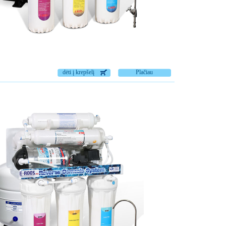
dėti į krepšelį
Plačiau