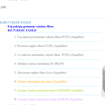
:
216
€
is:
RO-75 BASIC 8 GOLD
8-ių pakopų geriamojo vandens filtras
RO-75 BASIC 8 GOLD
5-ių mikronų mechaninio valymo filtras PCPS5 (Aquafilter)
Presuotos anglies filtras FCCBL (Aquafilter)
1-o mikrono mechaninio valymo filtras PCPS1 (Aquafilter)
Atbulinio osmoso membrana 50-100GPD
Aktyvuotos anglies filtras Aicro (Aquafilter)
Vandens mineralizatorius Aimro (Aquafilter)
Geriamo vandens jonizacinė kasetė AIFIR2000 (Aquafilter)
Geriamo vandens šarminimo kasetė AIFIR200 (Aquafilter)