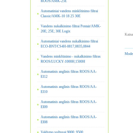
ROOS/AMK-25E
Automatiniai vandens minkštinimo filtrai
Classic/AMK-10 18 25 30E
Vandens nukalkinimo filtrai Pentair/AMK-
20E; 25E; 30E Logix
Kaina
Automatiniai vandens nukalkinimo filtrai
ECO-BNT/CS4H-0817,0835,0844
Model
Vandens minkštinimo - nukalkinimo filtras
ROOS/LUCKY-1000H;1500H
Automatinis anglinis filtras ROOS/AA-
EI12
Automatinis anglinis filtras ROOS/AA-
EI10
Automatinis anglinis filtras ROOS/AA-
EI09
Automatinis anglinis filtras ROOS/AA-
EI08
Valdymo vožtuvai 9000, 9500