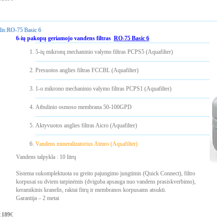
is:
RO-75 Basic 6
6-ių pakopų geriamojo vandens filtras
RO-75 Basic 6
5-ių mikronų mechaninio valymo filtras PCPS5 (Aquafilter)
Presuotos anglies filtras FCCBL (Aquafilter)
1-o mikrono mechaninio valymo filtras PCPS1 (Aquafilter)
Atbulinio osmoso membrana 50-100GPD
Aktyvuotos anglies filtras Aicro (Aquafilter)
Vandens mineralizatorius Aimro (Aquafilter)
Vandens talpykla : 10 litrų
Sistema sukomplektuota su greito pajungimo jungtimis (Quick Connect), filtro
korpusai su dviem tarpinėmis (dviguba apsauga nuo vandens prasiskverbimo),
keramikinis kranelis, raktai fitrų ir membranos korpusams atsukti.
Garantija – 2 metai
:
189
€