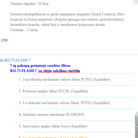
Vandens talpykla : 10 litrų
Sistema sukomplektuota su greito pajungimo jungtimis (Quick Connect), filtro
korpusai su dviem tarpinėmis (dviguba apsauga nuo vandens prasiskverbimo),
keramikinis kranelis, raktai fitrų ir membranos korpusams atsukti.
Garantija – 2 metai
:
239
€
is:
RO-75 FLASH 7
7-ių pakopų geriamojo vandens filtras
RO-75 FLASH 7
su slėgio sukėlimo siurbliu
5-ių mikronų mechaninio valymo filtras PCPS5 (Aquafilter)
Presuotos anglies filtras FCCBL (Aquafilter)
1-o mikrono mechaninio valymo filtras PCPS1 (Aquafilter)
Atbulinio osmoso membrana 50-100GPD
Aktyvuotos anglies filtras Aicro (Aquafilter)