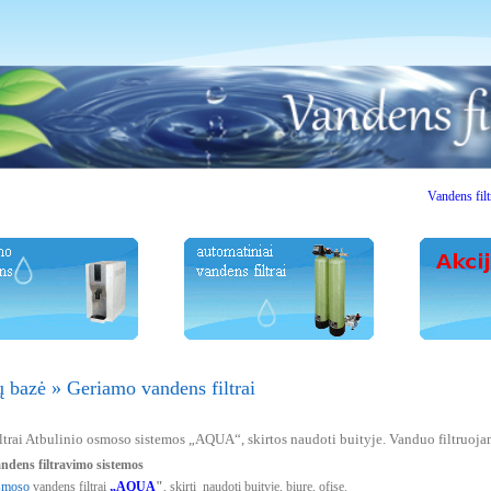
Vandens filtrai. Vas
ų bazė
»
Geriamo vandens filtrai
ltrai Atbulinio osmoso sistemos „AQUA“, skirtos naudoti buityje. Vanduo filtruoj
ndens filtravimo sistemos
smoso
vandens filtrai
„AQUA
"
, skirti naudoti buityje, biure, ofise.