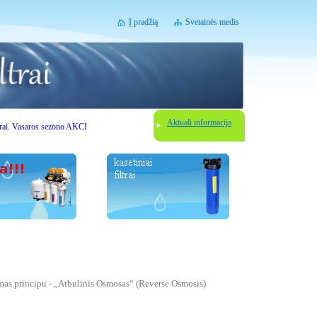
Į pradžią
Svetainės medis
Aktuali informacija
aros sezono AKCIJOS. Gerbiami lankytojai, prieš užsisakydami vandens filtravimo įrenginį susisi
amas principu - „Atbulinis Osmosas“ (Reverse Osmosis)