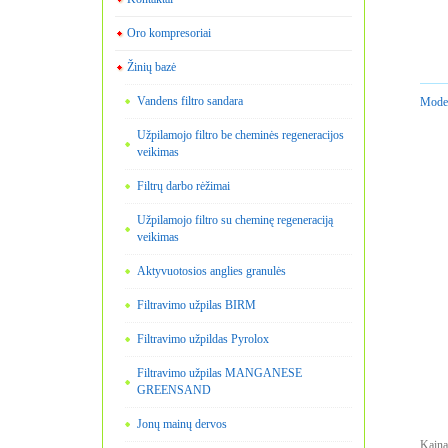
Oro kompresoriai
Žinių bazė
Vandens filtro sandara
Model
Užpilamojo filtro be cheminės regeneracijos
veikimas
Filtrų darbo rėžimai
Užpilamojo filtro su cheminę regeneraciją
veikimas
Aktyvuotosios anglies granulės
Filtravimo užpilas BIRM
Filtravimo užpildas Pyrolox
Filtravimo užpilas MANGANESE
GREENSAND
Jonų mainų dervos
Kaina