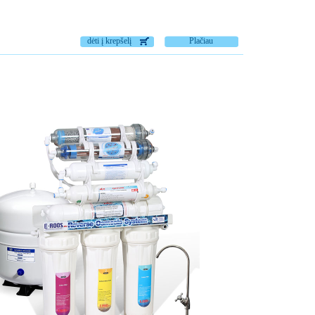
dėti į krepšelį
Plačiau