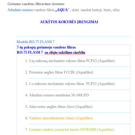
Geriamo vandens filtravimo sistemos
Atbulinio osmoso
vandens filtrai
„AQUA
"
, skirti naudoti buityje, biure, ofise.
AUKŠTOS KOKYBĖS ĮRENGIMAI
Modelis:
RO-75 FLASH 7
7-ių pakopų geriamojo vandens filtras
RO-75 FLASH 7
su slėgio sukėlimo siurbliu
5-ių mikronų mechaninio valymo filtras PCPS5 (Aquafilter)
Presuotos anglies filtras FCCBL (Aquafilter)
1-o mikrono mechaninio valymo filtras PCPS1 (Aquafilter)
Atbulinio osmoso membrana 50-100GPD
Aktyvuotos anglies filtras Aicro (Aquafilter)
Vandens mineralizatorius Aimro (Aquafilter)
Geriamo vandens jonizacinė kasetė AIFIR2000 (Aquafilter)