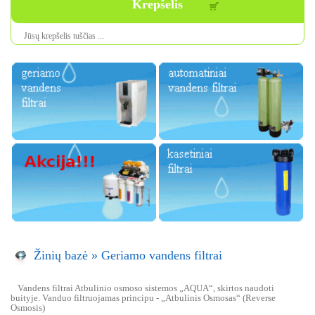
Krepšelis
Jūsų krepšelis tuščias ...
Žinių bazė
»
Geriamo vandens filtrai
Vandens filtrai Atbulinio osmoso sistemos „AQUA“, skirtos naudoti
buityje. Vanduo filtruojamas principu - „Atbulinis Osmosas“ (Reverse
Osmosis)