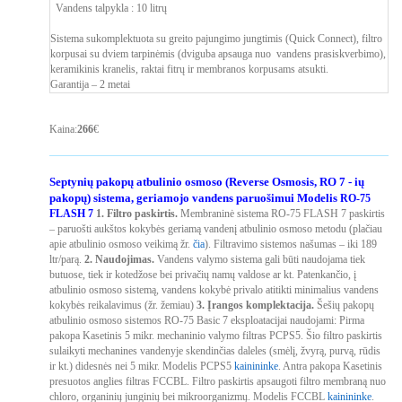
Vandens talpykla : 10 litrų
Sistema sukomplektuota su greito pajungimo jungtimis (Quick Connect), filtro
korpusai su dviem tarpinėmis (dviguba apsauga nuo vandens prasiskverbimo),
keramikinis kranelis, raktai fitrų ir membranos korpusams atsukti.
Garantija – 2 metai
Kaina:
266
€
Septynių pakopų atbulinio osmoso (
Reverse Osmosis, RO 7 - ių
pakopų)
sistema, geriamojo vandens paruošimui
Modelis
RO-75
FLASH 7
1. Filtro paskirtis.
Membraninė sistema RO-75 FLASH 7 paskirtis
– paruošti aukštos kokybės geriamą vandenį atbulinio osmoso metodu (plačiau
apie atbulinio osmoso veikimą žr.
čia
). Filtravimo sistemos našumas – iki 189
ltr/parą.
2. Naudojimas.
Vandens valymo sistema gali būti naudojama tiek
butuose, tiek ir kotedžose bei privačių namų valdose ar kt. Patenkančio, į
atbulinio osmoso sistemą, vandens kokybė privalo atitikti minimalius vandens
kokybės reikalavimus (žr. žemiau)
3. Įrangos komplektacija.
Šešių pakopų
atbulinio osmoso sistemos RO-75 Basic 7 eksploatacijai naudojami:
Pirma
pakopa
Kasetinis 5 mikr. mechaninio valymo filtras PCPS5. Šio filtro paskirtis
sulaikyti mechanines vandenyje skendinčias daleles (smėlį, žvyrą, purvą, rūdis
ir kt.) didesnės nei 5 mikr. Modelis PCPS5
kainininke
.
Antra pakopa
Kasetinis
presuotos anglies filtras FCCBL. Filtro paskirtis apsaugoti filtro membraną nuo
chloro, organinių junginių bei mikroorganizmų. Modelis FCCBL
kainininke
.