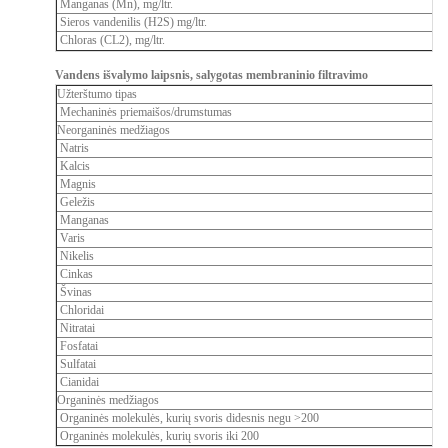
Manganas (Mn), mg/ltr.
Sieros vandenilis (H2S) mg/ltr.
Chloras (CL2), mg/ltr.
Vandens išvalymo laipsnis, salygotas membraninio filtravimo
Užterštumo tipas
Mechaninės priemaišos/drumstumas
Neorganinės medžiagos
Natris
Kalcis
Magnis
Geležis
Manganas
Varis
Nikelis
Cinkas
Švinas
Chloridai
Nitratai
Fosfatai
Sulfatai
Cianidai
Organinės medžiagos
Organinės molekulės, kurių svoris didesnis negu >200
Organinės molekulės, kurių svoris iki 200