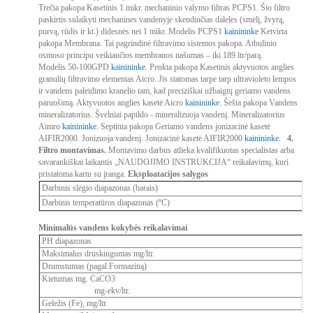
Trečia pakopa
Kasetinis 1 mikr. mechaninio valymo filtras PCPS1. Šio filtro
paskirtis sulaikyti mechanines vandenyje skendinčias daleles (smėlį, žvyrą,
purvą, rūdis ir kt.) didesnės nei 1 mikr. Modelis PCPS1
kainininke
Ketvirta
pakopa
Membrana. Tai pagrindinė filtravimo sistemos pakopa. Atbulinio
osmoso principu veikiančios membranos našumas – iki 189 ltr/parą.
Modelis 50-100GPD
kainininke
.
Penkta pakopa
Kasetinis aktyvuotos anglies
granulių filtravimo elementas Aicro. Jis statomas tarpe tarp ultravioleto lempos
ir vandens paleidimo kranelio tam, kad preciziškai užbaigtų geriamo vandens
paruošimą. Aktyvuotos anglies kasetė Aicro
kainininke.
Šešta pakopa
Vandens
mineralizatorius. Švelniai papildo - mineralizuoja vandenį. Mineralizatorius
Aimro
kainininke.
Septinta pakopa
Geriamo vandens jonizacinė kasetė
AIFIR2000. Jonizuoja vandenį. Jonizacinė kasetė AIFIR2000
kainininke.
4.
Filtro montavimas.
Montavimo darbus atlieka kvalifikuotas specialistas arba
savarankiškai laikantis „NAUDOJIMO INSTRUKCIJA“ reikalavimų, kuri
pristatoma kartu su įranga.
Eksploatacijos salygos
Darbinis slėgio diapazonas (barais)
Darbinis temperatūros diapazonas (ºC)
Minimalūs vandens kokybės reikalavimai
PH diapazonas
Maksimalus druskingumas mg/ltr.
Drumstumas (pagal Formaziną)
Kietumas mg. СаСО3
mg-ekv/ltr.
Geležis (Fe), mg/ltr.