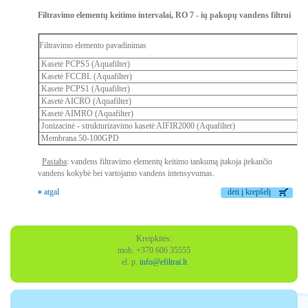
Filtravimo elementų keitimo intervalai
, RO 7 - ių pakopų vandens filtrui
Filtravimo elemento pavadinimas
Kasetė PCPS5 (Aquafilter)
Kasetė FCCBL (Aquafilter)
Kasetė PCPS1 (Aquafilter)
Kasetė AICRO (Aquafilter)
Kasetė AIMRO (Aquafilter)
Jonizacinė - strukturizavimo kasetė AIFIR2000 (Aquafilter)
Membrana 50-100GPD
Pastaba
: vandens filtravimo elementų keitimo tankumą įtakoja įtekančio
vandens kokybė bei vartojamo vandens intensyvumas.
« atgal
dėti į krepšelį
Kreipkitės:
mob. +370 606 35555
el. p.
info@efiltrai.lt