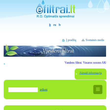
lt
ru
lv
Į pradžią
Svetainės medis
Vandens filtrai. Vasaros sezono AKCIJOS. 
Aktuali informacija
ieškoti