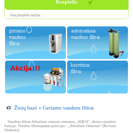
Krepšelis
Jūsų krepšelis tuščias ...
Žinių bazė
»
Geriamo vandens filtrai
Vandens filtrai Atbulinio osmoso sistemos „AQUA“, skirtos naudoti
buityje. Vanduo filtruojamas principu - „Atbulinis Osmosas“ (Reverse
Osmosis)