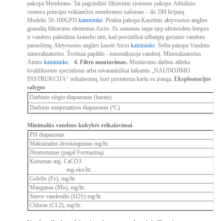
pakopa
Membrana. Tai pagrindinė filtravimo sistemos pakopa. Atbulinio
osmoso principu veikiančios membranos našumas – iki 189 ltr/parą.
Modelis 50-100GPD
kainininke
.
Penkta pakopa
Kasetinis aktyvuotos anglies
granulių filtravimo elementas Aicro. Jis statomas tarpe tarp ultravioleto lempos
ir vandens paleidimo kranelio tam, kad preciziškai užbaigtų geriamo vandens
paruošimą. Aktyvuotos anglies kasetė Aicro
kainininke.
Šešta pakopa
Vandens
mineralizatorius. Švelniai papildo - mineralizuoja vandenį. Mineralizatorius
Aimro
kainininke.
4. Filtro montavimas.
Montavimo darbus atlieka
kvalifikuotas specialistas arba savarankiškai laikantis „NAUDOJIMO
INSTRUKCIJA“ reikalavimų, kuri pristatoma kartu su įranga.
Eksploatacijos
salygos
Darbinis slėgio diapazonas (barais)
Darbinis temperatūros diapazonas (ºC)
Minimalūs vandens kokybės reikalavimai
PH diapazonas
Maksimalus druskingumas mg/ltr.
Drumstumas (pagal Formaziną)
Kietumas mg. СаСО3
mg-ekv/ltr.
Geležis (Fe), mg/ltr.
Manganas (Mn), mg/ltr.
Sieros vandenilis (H2S) mg/ltr.
Chloras (CL2), mg/ltr.