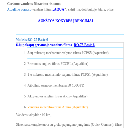
Geriamo vandens filtravimo sistemos
Atbulinio osmoso
vandens filtrai
„AQUA
"
, skirti naudoti buityje, biure, ofise.
AUKŠTOS KOKYBĖS ĮRENGIMAI
Modelis:
RO-75 Basic 6
6-ių pakopų geriamojo vandens filtras
RO-75 Basic 6
5-ių mikronų mechaninio valymo filtras PCPS5 (Aquafilter)
Presuotos anglies filtras FCCBL (Aquafilter)
1-o mikrono mechaninio valymo filtras PCPS1 (Aquafilter)
Atbulinio osmoso membrana 50-100GPD
Aktyvuotos anglies filtras Aicro (Aquafilter)
Vandens mineralizatorius Aimro (Aquafilter)
Vandens talpykla : 10 litrų
Sistema sukomplektuota su greito pajungimo jungtimis (Quick Connect), filtro