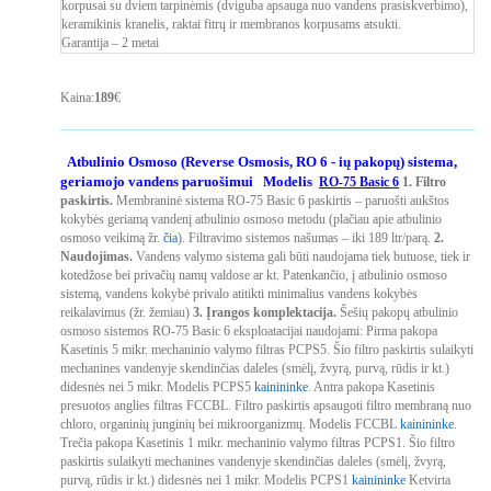
korpusai su dviem tarpinėmis (dviguba apsauga nuo vandens prasiskverbimo),
keramikinis kranelis, raktai fitrų ir membranos korpusams atsukti.
Garantija – 2 metai
Kaina:
189
€
Atbulinio Osmoso (Reverse Osmosis, RO 6 - ių pakopų) sistema,
geriamojo vandens paruošimui
Modelis
RO-75 Basic 6
1. Filtro
paskirtis.
Membraninė sistema RO-75 Basic 6 paskirtis – paruošti aukštos
kokybės geriamą vandenį atbulinio osmoso metodu (plačiau apie atbulinio
osmoso veikimą žr.
čia
). Filtravimo sistemos našumas – iki 189 ltr/parą.
2.
Naudojimas.
Vandens valymo sistema gali būti naudojama tiek butuose, tiek ir
kotedžose bei privačių namų valdose ar kt. Patenkančio, į atbulinio osmoso
sistemą, vandens kokybė privalo atitikti minimalius vandens kokybės
reikalavimus (žr. žemiau)
3. Įrangos komplektacija.
Šešių pakopų atbulinio
osmoso sistemos RO-75 Basic 6 eksploatacijai naudojami:
Pirma pakopa
Kasetinis 5 mikr. mechaninio valymo filtras PCPS5. Šio filtro paskirtis sulaikyti
mechanines vandenyje skendinčias daleles (smėlį, žvyrą, purvą, rūdis ir kt.)
didesnės nei 5 mikr. Modelis PCPS5
kainininke
.
Antra pakopa
Kasetinis
presuotos anglies filtras FCCBL. Filtro paskirtis apsaugoti filtro membraną nuo
chloro, organinių junginių bei mikroorganizmų. Modelis FCCBL
kainininke
.
Trečia pakopa
Kasetinis 1 mikr. mechaninio valymo filtras PCPS1. Šio filtro
paskirtis sulaikyti mechanines vandenyje skendinčias daleles (smėlį, žvyrą,
purvą, rūdis ir kt.) didesnės nei 1 mikr. Modelis PCPS1
kainininke
Ketvirta