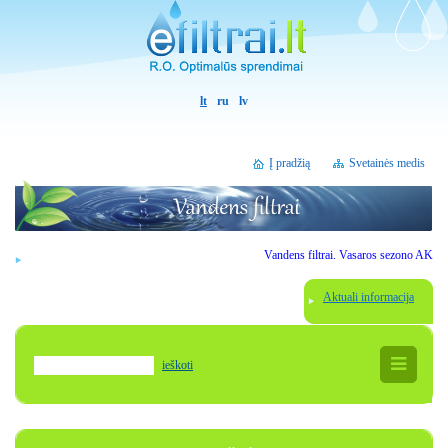
lt
ru
lv
Į pradžią
Svetainės medis
Vandens filtrai. Vasaros sezono AKCIJOS.
Aktuali informacija
ieškoti