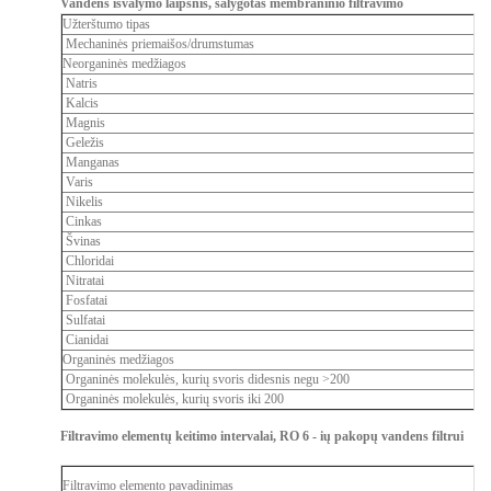
Vandens išvalymo laipsnis, salygotas membraninio filtravimo
Užterštumo tipas
Mechaninės priemaišos/drumstumas
Neorganinės medžiagos
Natris
Kalcis
Magnis
Geležis
Manganas
Varis
Nikelis
Cinkas
Švinas
Chloridai
Nitratai
Fosfatai
Sulfatai
Cianidai
Organinės medžiagos
Organinės molekulės, kurių svoris didesnis negu >200
Organinės molekulės, kurių svoris iki 200
Filtravimo elementų keitimo intervalai, RO 6 - ių pakopų vandens filtrui
Filtravimo elemento pavadinimas