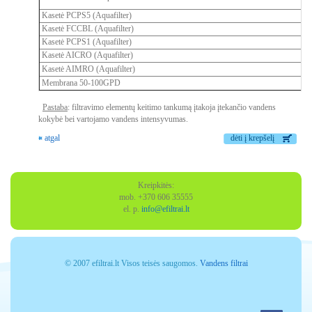
Kasetė PCPS5 (Aquafilter)
Kasetė FCCBL (Aquafilter)
Kasetė PCPS1 (Aquafilter)
Kasetė AICRO (Aquafilter)
Kasetė AIMRO (Aquafilter)
Membrana 50-100GPD
Pastaba
: filtravimo elementų keitimo tankumą įtakoja įtekančio vandens
kokybė bei vartojamo vandens intensyvumas.
« atgal
dėti į krepšelį
Kreipkitės:
mob. +370 606 35555
el. p.
info@efiltrai.lt
© 2007 efiltrai.lt Visos teisės saugomos.
Vandens filtrai