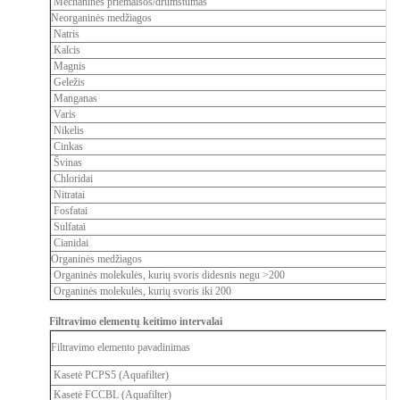
Mechaninės priemaišos/drumstumas
Neorganinės medžiagos
Natris
Kalcis
Magnis
Geležis
Manganas
Varis
Nikelis
Cinkas
Švinas
Chloridai
Nitratai
Fosfatai
Sulfatai
Cianidai
Organinės medžiagos
Organinės molekulės, kurių svoris didesnis negu >200
Organinės molekulės, kurių svoris iki 200
Filtravimo elementų keitimo intervalai
Filtravimo elemento pavadinimas
Kasetė PCPS5 (Aquafilter)
Kasetė FCCBL (Aquafilter)