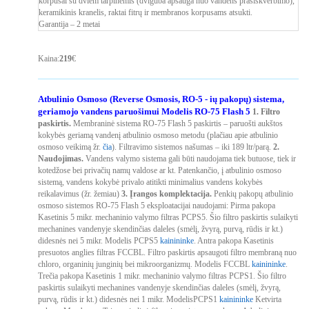
korpusai su dviem tarpinėmis (dviguba apsauga nuo vandens prasiskverbimo),
keramikinis kranelis, raktai fitrų ir membranos korpusams atsukti.
Garantija – 2 metai
Kaina:
219
€
Atbulinio Osmoso
(Reverse Osmosis, RO-5 - ių pakopų)
sistema,
geriamojo vandens paruošimui
Modelis RO-75 Flash 5
1. Filtro
paskirtis.
Membraninė sistema RO-75 Flash 5 paskirtis – paruošti aukštos
kokybės geriamą vandenį atbulinio osmoso metodu (plačiau apie atbulinio
osmoso veikimą žr.
čia
). Filtravimo sistemos našumas – iki 189 ltr/parą.
2.
Naudojimas.
Vandens valymo sistema gali būti naudojama tiek butuose, tiek ir
kotedžose bei privačių namų valdose ar kt. Patenkančio, į atbulinio osmoso
sistemą, vandens kokybė privalo atitikti minimalius vandens kokybės
reikalavimus (žr. žemiau)
3. Įrangos komplektacija.
Penkių pakopų atbulinio
osmoso sistemos RO-75 Flash 5 eksploatacijai naudojami:
Pirma pakopa
Kasetinis 5 mikr. mechaninio valymo filtras PCPS5. Šio filtro paskirtis sulaikyti
mechanines vandenyje skendinčias daleles (smėlį, žvyrą, purvą, rūdis ir kt.)
didesnės nei 5 mikr. Modelis PCPS5
kainininke
.
Antra pakopa
Kasetinis
presuotos anglies filtras FCCBL. Filtro paskirtis apsaugoti filtro membraną nuo
chloro, organinių junginių bei mikroorganizmų. Modelis FCCBL
kainininke
.
Trečia pakopa
Kasetinis 1 mikr. mechaninio valymo filtras PCPS1. Šio filtro
paskirtis sulaikyti mechanines vandenyje skendinčias daleles (smėlį, žvyrą,
purvą, rūdis ir kt.) didesnės nei 1 mikr. ModelisPCPS1
kainininke
Ketvirta