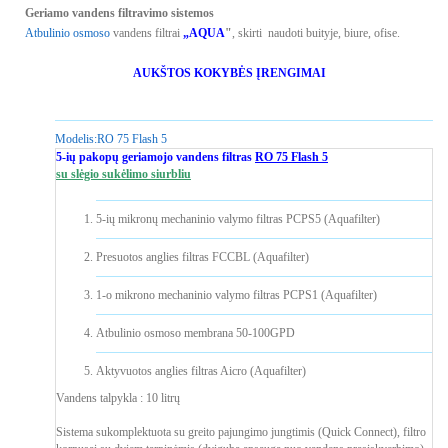
Geriamo vandens filtravimo sistemos
Atbulinio osmoso
vandens filtrai
„AQUA
"
, skirti naudoti buityje, biure, ofise.
AUKŠTOS KOKYBĖS ĮRENGIMAI
Modelis:
RO 75 Flash 5
5-ių pakopų geriamojo vandens filtras
RO 75 Flash 5
su slėgio sukėlimo siurbliu
5-ių mikronų mechaninio valymo filtras PCPS5 (Aquafilter)
Presuotos anglies filtras FCCBL (Aquafilter)
1-o mikrono mechaninio valymo filtras PCPS1 (Aquafilter)
Atbulinio osmoso membrana 50-100GPD
Aktyvuotos anglies filtras Aicro (Aquafilter)
Vandens talpykla : 10 litrų
Sistema sukomplektuota su greito pajungimo jungtimis (Quick Connect), filtro