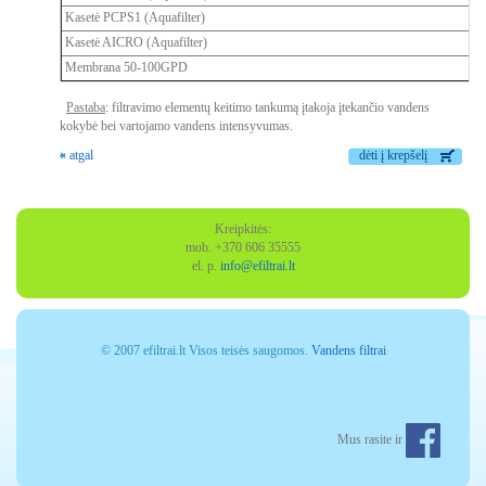
Kasetė PCPS1 (Aquafilter)
Kasetė AICRO (Aquafilter)
Membrana 50-100GPD
Pastaba
: filtravimo elementų keitimo tankumą įtakoja įtekančio vandens
kokybė bei vartojamo vandens intensyvumas.
« atgal
dėti į krepšelį
Kreipkitės:
mob. +370 606 35555
el. p.
info@efiltrai.lt
© 2007 efiltrai.lt Visos teisės saugomos.
Vandens filtrai
Mus rasite ir