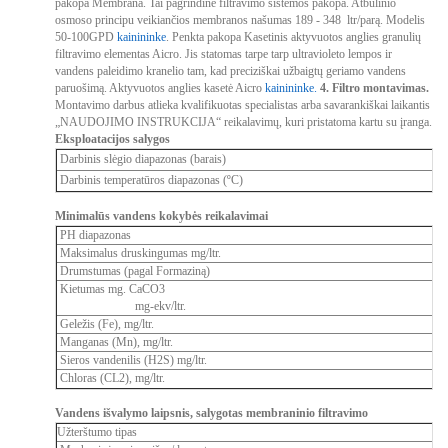
pakopa
Membrana. Tai pagrindinė filtravimo sistemos pakopa. Atbulinio
osmoso principu veikiančios membranos našumas 189 - 348 ltr/parą. Modelis
50-100GPD
kainininke
.
Penkta pakopa
Kasetinis aktyvuotos anglies granulių
filtravimo elementas Aicro. Jis statomas tarpe tarp ultravioleto lempos ir
vandens paleidimo kranelio tam, kad preciziškai užbaigtų geriamo vandens
paruošimą. Aktyvuotos anglies kasetė Aicro
kainininke.
4. Filtro montavimas.
Montavimo darbus atlieka kvalifikuotas specialistas arba savarankiškai laikantis
„NAUDOJIMO INSTRUKCIJA“ reikalavimų, kuri pristatoma kartu su įranga.
Eksploatacijos salygos
Darbinis slėgio diapazonas (barais)
Darbinis temperatūros diapazonas (ºC)
Minimalūs vandens kokybės reikalavimai
PH diapazonas
Maksimalus druskingumas mg/ltr.
Drumstumas (pagal Formaziną)
Kietumas mg. СаСО3
mg-ekv/ltr.
Geležis (Fe), mg/ltr.
Manganas (Mn), mg/ltr.
Sieros vandenilis (H2S) mg/ltr.
Chloras (CL2), mg/ltr.
Vandens išvalymo laipsnis, salygotas membraninio filtravimo
Užterštumo tipas