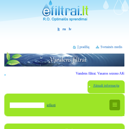
lt
ru
lv
Į pradžią
Svetainės medis
Vandens filtrai. Vasaros sezono AKCIJOS.
Aktuali informacija
ieškoti