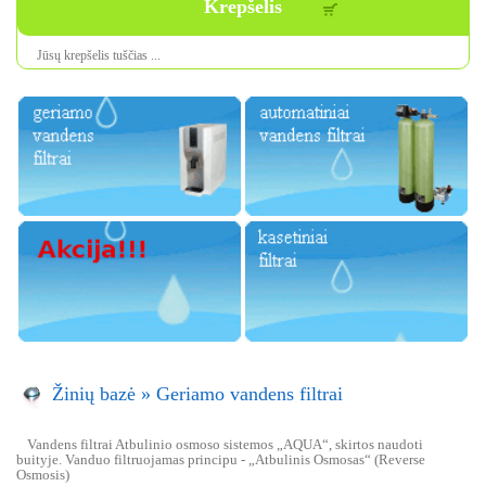
Krepšelis
Jūsų krepšelis tuščias ...
Žinių bazė
»
Geriamo vandens filtrai
Vandens filtrai Atbulinio osmoso sistemos „AQUA“, skirtos naudoti
buityje. Vanduo filtruojamas principu - „Atbulinis Osmosas“ (Reverse
Osmosis)